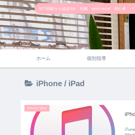
地下鉄駅から徒歩3分、札幌 word excel 初心者 パソ
ホーム
個別指導
iPhone / iPad
iPhone / iPad
iP
iTu
Wi