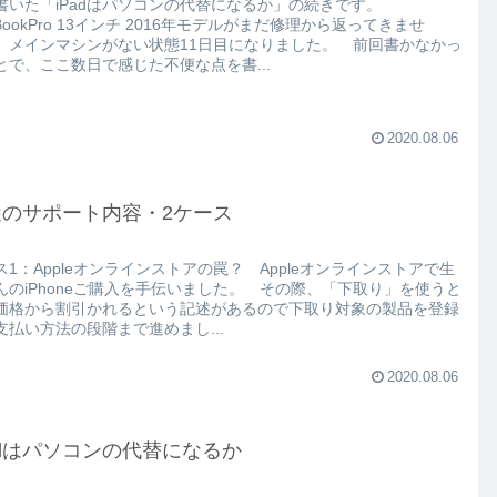
書いた「iPadはパソコンの代替になるか」の続きです。
BookPro 13インチ 2016年モデルがまだ修理から返ってきませ
 メインマシンがない状態11日目になりました。 前回書かなかっ
とで、ここ数日で感じた不便な点を書...
2020.08.06
近のサポート内容・2ケース
ス1：Appleオンラインストアの罠？ Appleオンラインストアで生
んのiPhoneご購入を手伝いました。 その際、「下取り」を使うと
価格から割引かれるという記述があるので下取り対象の製品を登録
支払い方法の段階まで進めまし...
2020.08.06
adはパソコンの代替になるか