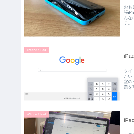
おも
張iP
んなに
テ...
iPhone / iPad
iP
タイ
たい
室の
題を
iPhone / iPad
iP