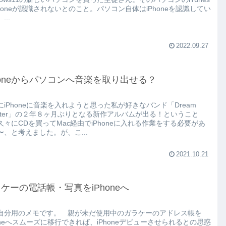
Phoneが認識されないとのこと。パソコン自体はiPhoneを認識してい
...
2022.09.27
honeからパソコンへ音楽を取り出せる？
にiPhoneに音楽を入れようと思った私が好きなバンド「Dream
eater」の２年８ヶ月ぶりとなる新作アルバムが出る！ということ
久々にCDを買ってMac経由でiPhoneに入れる作業をする必要があ
〜、と考えました。が、こ...
2021.10.21
ケーの電話帳・写真をiPhoneへ
自分用のメモです。 親が未だ使用中のガラケーのアドレス帳を
honeへスムーズに移行できれば、iPhoneデビューさせられるとの思惑