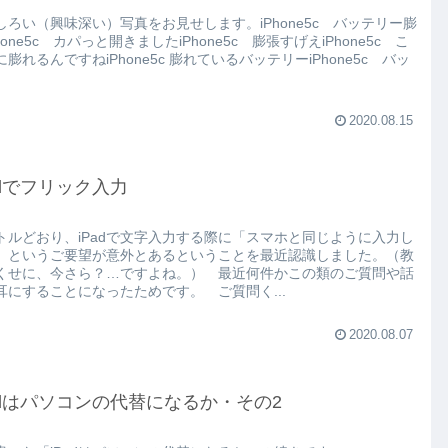
しろい（興味深い）写真をお見せします。iPhone5c バッテリー膨
hone5c カパっと開きましたiPhone5c 膨張すげえiPhone5c こ
膨れるんですねiPhone5c 膨れているバッテリーiPhone5c バッ
2020.08.15
adでフリック入力
トルどおり、iPadで文字入力する際に「スマホと同じように入力し
」というご要望が意外とあるということを最近認識しました。（教
くせに、今さら？…ですよね。） 最近何件かこの類のご質問や話
耳にすることになったためです。 ご質問く...
2020.08.07
adはパソコンの代替になるか・その2