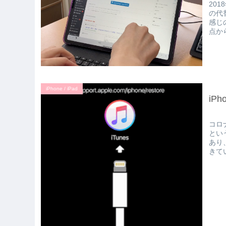
20
の代
感じ
点か
iPhone / iPad
iP
コロ
とい
あり
きて