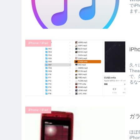
でi
ます。
iPhone / iPad
iP
久々
Th
で、
るな
iPhone / iPad
ガラ
ほぼ
iP