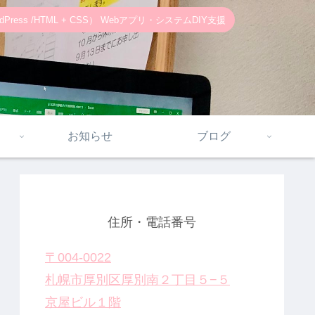
ss /HTML + CSS） Webアプリ・システムDIY支援
お知らせ
ブログ
住所・電話番号
〒004-0022
札幌市厚別区厚別南２丁目５−５
京屋ビル１階