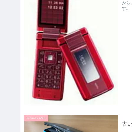
から
す。
iPhone / iPad
古い