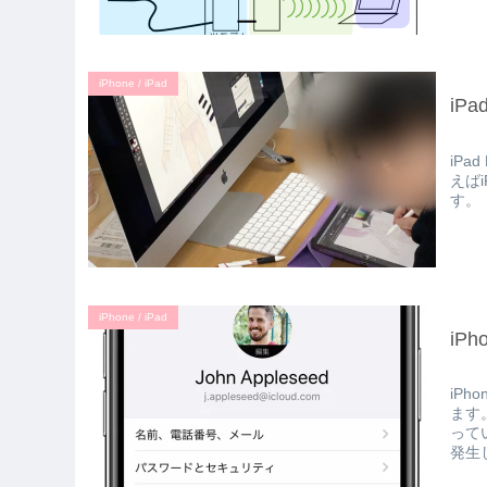
iPhone / iPad
iP
iPa
えば
す。 
iPhone / iPad
iP
iP
ます
って
発生