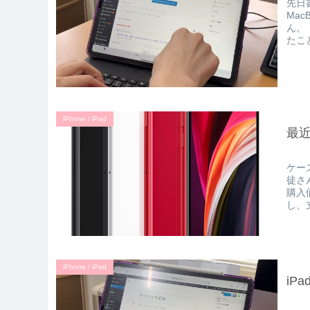
先日
Mac
ん。
たこ
iPhone / iPad
最
ケー
徒さ
購入
し、
iPhone / iPad
iP