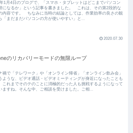
18年1月4日のブログで、「スマホ・タブレットはどこまでパソコン
替になるか」という記事を書きました。 これは、その第2段的な
の内容です。 ちなみに当時の結論としては、作業効率の良さの観
ら「まだまだパソコンの方が使いやすい」と...
2020.07.30
honeのリカバリーモードの無限ループ
ナ禍で「テレワーク」や「オンライン帰省」「オンライン飲み会」
うような、ビデオ通話・ビデオミーティングが身近になったことも
、これまでそのテのことに消極的だった人も挑戦するようになって
いますね。そんな中、ご相談を受けました。ご相...