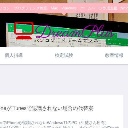
コン プログラミング教室 Mac Windows ホームページ作成支援（WordPre
個人指導
検定試験
教室情報
honeがiTunesで認識されない場合の代替案
nesでiPhoneが認識されないWindows11のPC（生徒さん所有）
ndows11の新しいパソコンを買った生徒さん。そのパソコンのiTunes