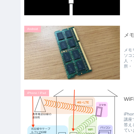
Android
メ
メモ
ソコ
人 
所・
iPhone / iPad
Wi
iP
講座
答え
てい