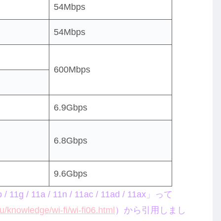
54Mbps
54Mbps
600Mbps
6.9Gbps
6.8Gbps
9.6Gbps
/ 11a / 11n / 11ac / 11ad / 11ax」って
ku/knowledge/wi-fi/wi-fi06.html
）から引用しまし