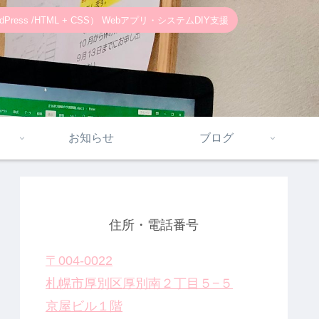
ss /HTML + CSS） Webアプリ・システムDIY支援
お知らせ
ブログ
住所・電話番号
〒004-0022
札幌市厚別区厚別南２丁目５−５
京屋ビル１階