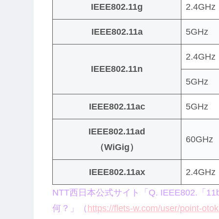
IEEE802.11g
2.4GHz
IEEE802.11a
5GHz
2.4GHz
IEEE802.11n
5GHz
IEEE802.11ac
5GHz
IEEE802.11ad
60GHz
（WiGig）
IEEE802.11ax
2.4GHz
NTT西日本公式サイト「Q. IEEE802.「11b / 11g 
何？」（
https://flets-w.com/user/point-oto