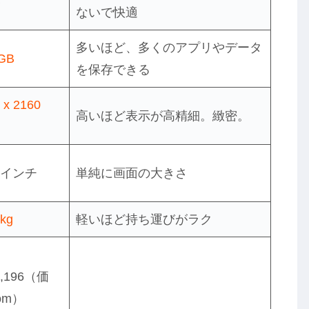
B
ないで快適
多いほど、多くのアプリやデータ
 GB
を保存できる
 x 2160
高いほど表示が高精細。緻密。
3 インチ
単純に画面の大きさ
 kg
軽いほど持ち運びがラク
8,196（価
om）