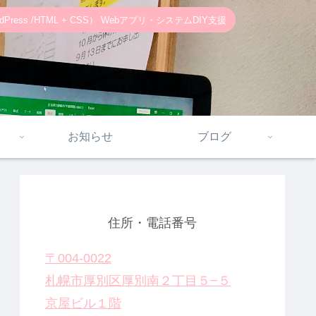
ss /HTML + CSS） Webアプリ・システムDIY支援
お知らせ
ブログ
住所・電話番号
〒004-0022
札幌市厚別区厚別南２丁目５−５
京屋ビル１階