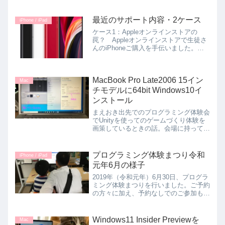
た。ご興味のある方はお読...
最近のサポート内容・2ケース
iPhone / iPad
ケース1：Appleオンラインストアの
罠？ Appleオンラインストアで生徒さ
んのiPhoneご購入を手伝いました。
その際、「下取り」を使うと購入価格か
ら割引かれるという記述があるので下取
り対象の製品を登録し、支払い方法の段
MacBook Pro Late2006 15イン
階まで進めまし...
Mac
チモデルに64bit Windows10イ
ンストール
まえおき出先でのプログラミング体験会
でUnityを使ってのゲームづくり体験を
画策しているときの話。会場に持ってい
くノートパソコンは、手元にある古いも
のばかり。そのうちのひとつとして
MacBookPro15インチモデルの2006年も
プログラミング体験まつり令和
iPhone / iPad
のも数に入...
元年6月の様子
2019年（令和元年）6月30日、プログラ
ミング体験まつりを行いました。ご予約
の方々に加え、予約なしでのご参加もあ
りまして賑わいました。ただ、この賑わ
いは最初の1時間半くらいで、15時台後
半くらいからはそれほど混雑することも
Windows11 Insider Previewを
Mac