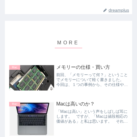
dreamplus
メモリーの仕様・買い方
Mac
前回、「メモリーって何？」ということ
でメモリーについて軽く書きました。
今回は、１つの事例から、その仕様や買
い方についてお話します。 当教室の講
座を何度か受けていただいた方が私のア
ドバイスを元にパソコンを購入しまし
Macは高いのか？
た。その機種のメモリーにつ...
Mac
「Macは高い」という声をしばしば耳に
します。 ですが、「Macは値段相応の
価値がある」と私は思います。 それに
ついて書いてみたのですが、……書いて
いるうちに雲行きが怪しくなってき
て……、という感じになってしまいまし