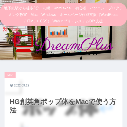
地下鉄駅から徒歩3分、札幌 word excel 初心者 パソコン プログラ
ミング教室 Mac Windows ホームページ作成支援（WordPress
/HTML + CSS） Webアプリ・システムDIY支援
Mac
2022.09.19
HG創英角ポップ体をMacで使う方
法