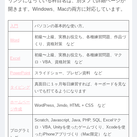
リンクになっている科目名は、別タブで詳細ページが
開きます。Windows、Macの両方に対応しています。
入門
パソコンの基本的な使い方。
初級〜上級、実務お役立ち、各種練習問題、作品づ
Word
くり、資格対策 など
初級〜上級、実務お役立ち、各種練習問題、マク
Excel
ロ・VBA、資格対策 など
PowerPoint
スライドショー、プレゼン資料 など
真面目に１ヶ月毎日練習すれば、キーボードを見な
タイピング
いでも打てるようになります
ホームペー
WordPress, Jimdo, HTML + CSS など
ジ作成
Scratch, Javascript, Java, PHP, SQL, Excelマク
ロ・VBA, Unityを使ったゲームづくり、Xcodeを使
プログラミ
ったiPhoneアプリづくり（Mac限定） など