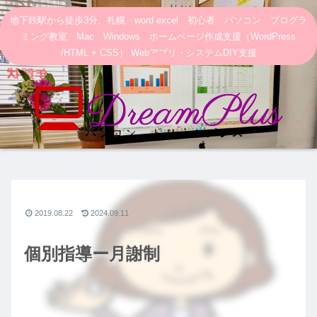
地下鉄駅から徒歩3分、札幌 word excel 初心者 パソコン プログラ
ミング教室 Mac Windows ホームページ作成支援（WordPress
/HTML + CSS） Webアプリ・システムDIY支援
2019.08.22
2024.09.11
個別指導ー月謝制