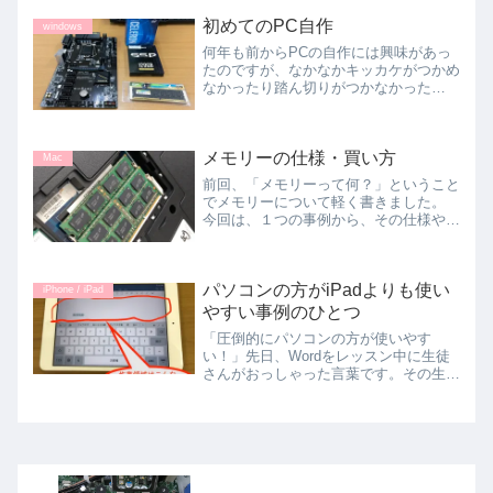
ます。生徒さんが持ってきたご相談で、
いい例が（捕れたての活きのいいヤツ
初めてのPC自作
windows
（笑））が入りましたのでお...
何年も前からPCの自作には興味があっ
たのですが、なかなかキッカケがつかめ
なかったり踏ん切りがつかなかった
り・・・で実現できずにいました。が、
ふと、今になって初めて挑戦してみまし
た。（2017年9月のことです）パーツた
メモリーの仕様・買い方
ち写真 --->CPUは...
Mac
前回、「メモリーって何？」ということ
でメモリーについて軽く書きました。
今回は、１つの事例から、その仕様や買
い方についてお話します。 当教室の講
座を何度か受けていただいた方が私のア
ドバイスを元にパソコンを購入しまし
パソコンの方がiPadよりも使い
た。その機種のメモリーにつ...
iPhone / iPad
やすい事例のひとつ
「圧倒的にパソコンの方が使いやす
い！」先日、Wordをレッスン中に生徒
さんがおっしゃった言葉です。その生徒
さんは、それまでどちらかというとiPad
版のWordやExcelの使い方を学ぶ比率が
高めでした。ちょっとした用途には、そ
れで充分だった...