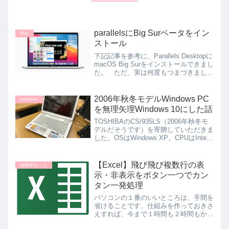
parallelsにBig Surベータをイン
Mac
ストール
下記記事を参考に、Parallels Desktopに
macOS Big Surをインストールできまし
た。 ただ、実は何度もつまづきまし
た。 仮想マシンででインストールイメ
ージから起動するものの、リンゴマーク
が表示されているだけでさっぱり進...
2006年秋冬モデルWindows PC
windows
を無理矢理Windows 10にした話
TOSHIBAのCS/935LS（2006年秋冬モ
デルだそうです）を寄贈していただきま
した。OSはWindows XP。CPUはIntel
Celeron M 410 (1.46GHz)HDD・・・
60GBメモリ・・・512MB（最大1,5...
【Excel】飛び飛び複数行の表
技術的なこと
示・非表示をボタン一つでカン
タン一発処理
パソコンの１番のいいところは、手間を
省けることです。仕組みを作っておきさ
えすれば、今まで１時間も２時間もかか
っていた仕事が３秒で終わるようになり