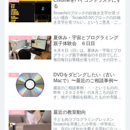
Chromeをハイコントラストにす
んじゃね？」とのひら...
Mac
る
Scratchのブロックの白抜き文字が見づ
らい場合「Scratch3.0のブロックの白抜
き文字が見づらい」というご意見・ご相
談がありました。 chromeの場合、機能
拡張で「ハイコントラスト」表示ができ
ます。 全体的に色が変わってしまいま
夏休み・宇宙とプログラミング
プログラミング
す...
親子体験会 ６日目
８月６日（日）は、夏休み・宇宙とプロ
グラミング親子体験会の６日目でした。
毎日毎日お客様が違うので、その日その
日で雰囲気も違い新鮮です。この日は前
半の月の満ち欠けシミュレーションプロ
グラムづくりが、なんと１８：４０ころ
DVDをダビングしたい（古い
Mac
に終わりました。最速です...
Macで）〜最近のご相談事例〜
最近のご相談事例・・・というものの、
昨年（２０２５年）の８月ころの話で
す。地デジ番組を録画したものや市販の
DVDではなく、自作のDVDです。親類
が自作したものを借りたのでダビングし
たいとのご要望でした。お持ちのパソコ
最近の教室動向
活動報告
ンは、MacBook(L...
子ども向けプログラミングレッスン
Scratchを卒業した小学生・中学生に
は、次のいずれかを教える流れになって