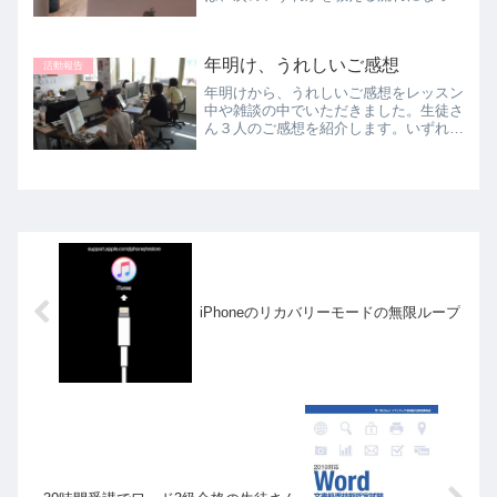
きています。HTML+CSSでのWebサイ
ト作成技術の基礎Unityでのゲーム作り
の基礎HTML+CSSは厳密には「プログ
年明け、うれしいご感想
ラミング」...
活動報告
年明けから、うれしいご感想をレッスン
中や雑談の中でいただきました。生徒さ
ん３人のご感想を紹介します。いずれも
５０代以上の女性です。●通って１年く
らいになる生徒さんこの生徒さんは、約
１年前にほぼ初心者の状態から始めまし
た。Windowsの入門...
iPhoneのリカバリーモードの無限ループ