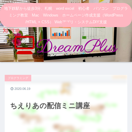
地下鉄駅から徒歩3分、札幌 word excel 初心者 パソコン プログラ
ミング教室 Mac Windows ホームページ作成支援（WordPress
/HTML + CSS） Webアプリ・システムDIY支援
プログラミング
2020.06.19
ちえりあの配信ミニ講座