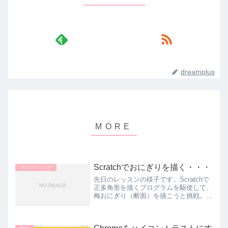
dreamplus
Scratchでおにぎりを描く・・・
プログラミング
先日のレッスンの様子です。Scratchで
正多角形を描くプログラムを駆使して、
梅おにぎり（断面）を描こうと挑戦。中
学生と小学生です。もともとの課題は細
い線で単純に正多角形を描くプログラ
ム。それを発展させ、「おにぎり描ける