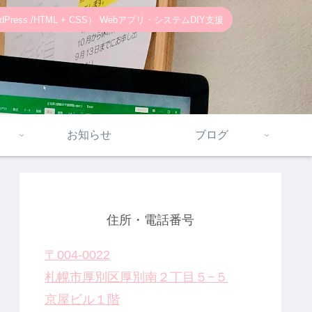
ss /HTML + CSS） Webアプリ・システムDIY支援
お知らせ
ブログ
住所・電話番号
〒004-0022
札幌市厚別区厚別南２丁目５−５
京屋ビル１階