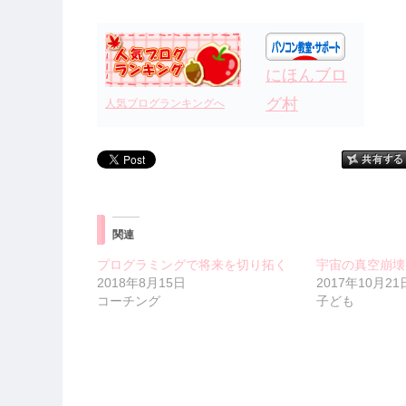
にほんブロ
グ村
人気ブログランキングへ
関連
プログラミングで将来を切り拓く
宇宙の真空崩壊
2018年8月15日
2017年10月21
コーチング
子ども