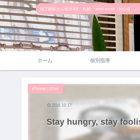
地下鉄駅から徒歩3分、札幌 word excel 初心者 パソ
ホーム
個別指導
iPhone / iPad
2016.10.17
Stay hungry, stay fool