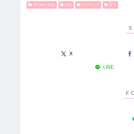
iPhone / iPad
Mac
コーチング
諸々
X
LINE