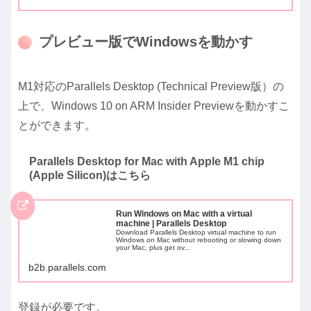
プレビュー版でWindowsを動かす
M1対応のParallels Desktop (Technical Preview版）の
上で、Windows 10 on ARM Insider Previewを動かすこ
とができます。
Parallels Desktop for Mac with Apple M1 chip
(Apple Silicon)​はこちら
Run Windows on Mac with a virtual
machine | Parallels Desktop
Download Parallels Desktop virtual machine to run
Windows on Mac without rebooting or slowing down
your Mac, plus get ov...
b2b.parallels.com
登録が必要です。