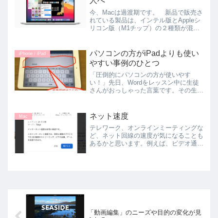
人へ
今、Macは過渡期です。 新品で販売さ
れている製品は、インテル版とAppleシ
リコン版（M1チップ）の２種類が混在
しています。 Appleは今後２年で全て
のMacをAppleシリコン版に置き換える
との方針（2020年に発表）を示してい
パソコンの方がiPadよりも使い
iPhone / iPad
ますが...
やすい事例のひとつ
「圧倒的にパソコンの方が使いやす
い！」先日、Wordをレッスン中に生徒
さんがおっしゃった言葉です。その生徒
さんは、それまでどちらかというとiPad
版のWordやExcelの使い方を学ぶ比率が
高めでした。ちょっとした用途には、そ
ネット速度
Mac
れで充分だった...
テレワーク、オンラインミーティングな
ど、ネット回線の速度が気になることも
あるかと思います。例えば、ビデオ通話
で映像がカクカクするとか、映像が固ま
る、という症状が頻繁に発生するような
ら回線速度の改善を検討してみてもよい
でしょう。回線速度の計測...
「動画編集」のニーズや目的の変化が見