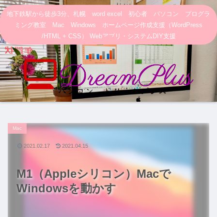
地下鉄駅から徒歩3分、札幌 word excel 初心者 パソコン プログラ
ミング教室 Mac Windows ホームページ作成支援（WordPress
/HTML + CSS） Webアプリ・システムDIY支援
Mac
2021.02.17
2021.04.15
M1（Appleシリコン）Macで
Windowsを動かす