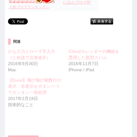
にほんブログ村
人気ブログランキングへ
関連
かな入力とローマ字入力
iCloudカレンダーの機能を
（と余談で北海道弁）
悪用した新型スパム
2016年9月30日
2016年11月7日
Mac
iPhone / iPad
【Excel】飛び飛び複数行の
表示・非表示をボタン一つ
でカンタン一発処理
2017年2月19日
技術的なこと