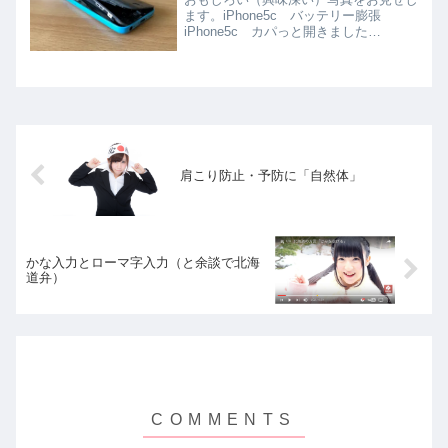
ます。iPhone5c バッテリー膨張
iPhone5c カパっと開きました
iPhone5c 膨張すげえiPhone5c こん
なに膨れるんですねiPhone5c 膨れてい
るバッテリーiPhone5c バッテ...
肩こり防止・予防に「自然体」
かな入力とローマ字入力（と余談で北海
道弁）