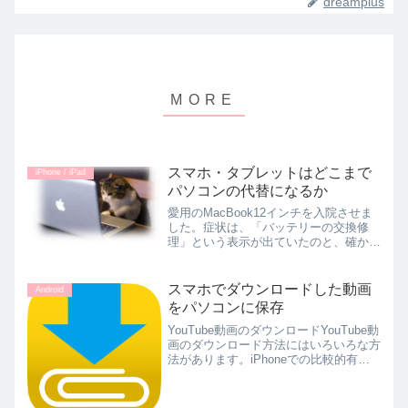
dreamplus
スマホ・タブレットはどこまで
iPhone / iPad
パソコンの代替になるか
愛用のMacBook12インチを入院させま
した。症状は、「バッテリーの交換修
理」という表示が出ていたのと、確かに
バッテリーの持ちが悪かったり、充電さ
れないことがあったり・・・ということ
もあり、ビックカメラのApple製品修理
スマホでダウンロードした動画
Android
窓口に持ち込んで...
をパソコンに保存
YouTube動画のダウンロードYouTube動
画のダウンロード方法にはいろいろな方
法があります。iPhoneでの比較的有名
な方法はClipboxというアプリを使うこ
とです。（ClipboxはAndroidにもあるよ
うです。）なお、販売され...