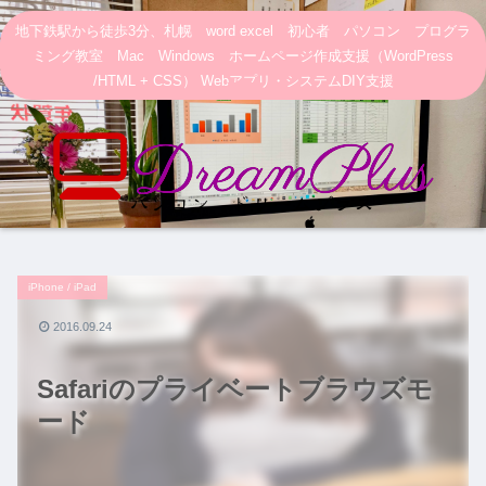
地下鉄駅から徒歩3分、札幌 word excel 初心者 パソコン プログラ
ミング教室 Mac Windows ホームページ作成支援（WordPress
/HTML + CSS） Webアプリ・システムDIY支援
iPhone / iPad
2016.09.24
Safariのプライベートブラウズモ
ード