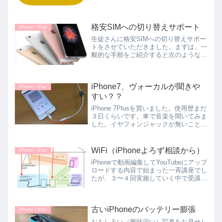
格安SIMへの切り替えサポート
iPhone / iPad
生徒さんに格安SIMへの切り替えサポー
トをさせていただきました。まずは、一
般的な手順をご紹介すると次のような感
じです。１．SIMフリーのスマホを入手
する。（docomo回線スマホでもOK。）
操作のわかりやすさを重視してiPhone
iPhone7、ヴォーカルが聞きや
をオススメ...
iPhone / iPad
すい？？
iPhone 7Plusを買いました。使用歴まだ
３日くらいです。車で音楽を聞いてみま
した。イヤフォンジャックが無いことの
衝撃！Lightningーイヤホン変換アダプタ
ーを介して、車で聴く用のFMトランス
ミッターのイヤホン端子につなげます。
WiFi（iPhoneよろず相談から）
iPhone / iPad
な...
iPhoneで動画編集してYouTubeにアップ
ロードする内容で始まった一斉講座でし
たが、３〜４回実施していく中で受講者
さまたちの質問などに答えるうちに
「iPhone初心者よろず勉強会」のよう
な性格に変化してきています。 先日実
古いiPhoneのバッテリー膨張
施した講座の...
iPhone / iPad
おもしろい（興味深い）写真をお見せし