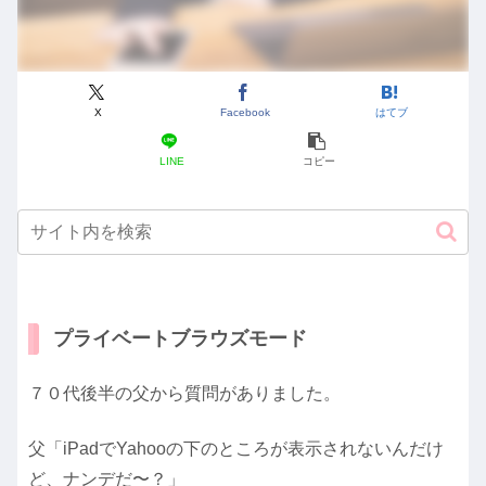
X
Facebook
はてブ
LINE
コピー
プライベートブラウズモード
７０代後半の父から質問がありました。
父「iPadでYahooの下のところが表示されないんだけ
ど、ナンデだ〜？」