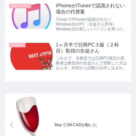
MacBookは結構古いマシンで、2008年
iPhoneがiTunesで認識されない
iPhone / iPad
製。型番はMB46...
場合の代替案
iTunesでiPhoneが認識されない
Windows11のPC（生徒さん所有）
Windows11の新しいパソコンを買った生
徒さん。そのパソコンのiTunesで
iPhoneが認識されないとのこと。パソ
コン自体はiPhoneを認識しています。...
1ヶ月半で日商PC３級（２科
windows
目）取得の生徒さん
これまで、当教室では日商PC検定の受
験者は教室内の生徒さんで受験した方は
おらず、外部から試験のみ申し込まれて
受験される方がほとんどでした。 教室
としては、学習のしやすさ・パソコンス
キルの到達度といった観点から、サーテ
ィファイ主催の資格をおす...
MacでJW-CADが動いた