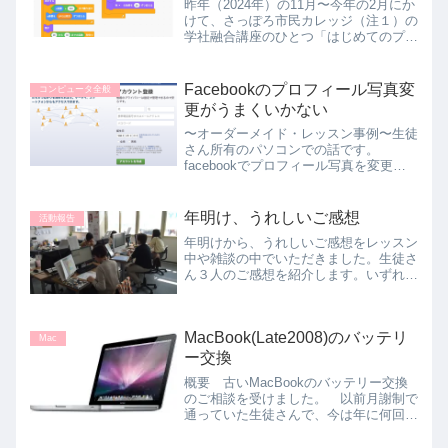
昨年（2024年）の11月〜今年の2月にか
けて、さっぽろ市民カレッジ（注１）の
学社融合講座のひとつ「はじめてのプロ
グラミング 〜Scratchでゲームをつく
ろう〜」を担当してきました。 市立札
幌大通り高校にて水曜日の夜、１回９０
Facebookのプロフィール写真変
コンピュータ全般
分、全１０回...
更がうまくいかない
〜オーダーメイド・レッスン事例〜生徒
さん所有のパソコンでの話です。
facebookでプロフィール写真を変更し
ようとして、画面に現れる手順に沿って
やっていくと最終段階で「アップロード
できませんでした」的なメッセージが出
年明け、うれしいご感想
活動報告
て変更できないという状況...
年明けから、うれしいご感想をレッスン
中や雑談の中でいただきました。生徒さ
ん３人のご感想を紹介します。いずれも
５０代以上の女性です。●通って１年く
らいになる生徒さんこの生徒さんは、約
１年前にほぼ初心者の状態から始めまし
MacBook(Late2008)のバッテリ
た。Windowsの入門...
Mac
ー交換
概要 古いMacBookのバッテリー交換
のご相談を受けました。 以前月謝制で
通っていた生徒さんで、今は年に何回か
ちょこちょこと単発でご利用してくださ
っている方からです。 ご相談の