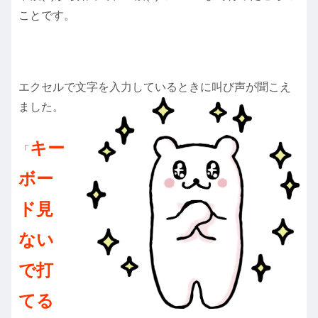
ことです。
エクセルで文字を入力しているときに叫び声が聞こえ
ました。
キー
「
ボー
ド見
ない
で打
てる