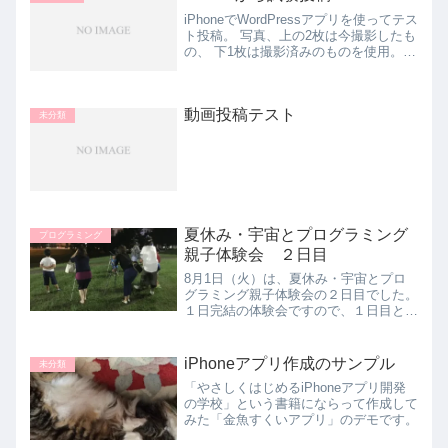
ご主人の会社の従業員（だっ...
iPhoneでWordPressアプリを使ってテス
ト投稿。 写真、上の2枚は今撮影したも
の、 下1枚は撮影済みのものを使用。エ
ディタの「“」のマーク、なんだか分か
らないけど使ってみました。「引用」的
に使うのかなあ？
動画投稿テスト
未分類
夏休み・宇宙とプログラミング
プログラミング
親子体験会 ２日目
8月1日（火）は、夏休み・宇宙とプロ
グラミング親子体験会の２日目でした。
１日完結の体験会ですので、１日目とは
受講する方々が違います。さて、この日
はキャンセルも出ること無く、満席でし
た。満席で賑わう教室内プログラムを組
iPhoneアプリ作成のサンプル
未分類
む様子プログラムに独自の...
「やさしくはじめるiPhoneアプリ開発
の学校」という書籍にならって作成して
みた「金魚すくいアプリ」のデモです。