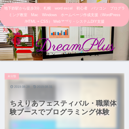
地下鉄駅から徒歩3分、札幌 word excel 初心者 パソコン プログラ
ミング教室 Mac Windows ホームページ作成支援（WordPress
/HTML + CSS） Webアプリ・システムDIY支援
未分類
2019.08.28
2019.08.31
ちえりあフェスティバル・職業体
験ブースでプログラミング体験