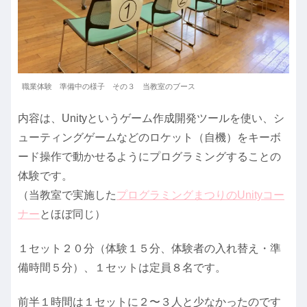
職業体験 準備中の様子 その３ 当教室のブース
内容は、Unityというゲーム作成開発ツールを使い、シ
ューティングゲームなどのロケット（自機）をキーボ
ード操作で動かせるようにプログラミングすることの
体験です。
（当教室で実施した
プログラミングまつりのUnityコー
ナー
とほぼ同じ）
１セット２０分（体験１５分、体験者の入れ替え・準
備時間５分）、１セットは定員８名です。
前半１時間は１セットに２〜３人と少なかったのです