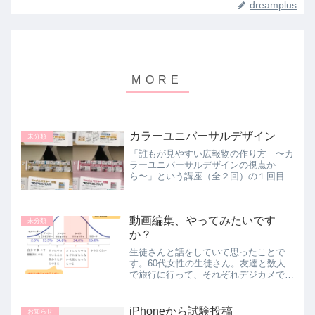
dreamplus
カラーユニバーサルデザイン
未分類
「誰もが見やすい広報物の作り方 〜カ
ラーユニバーサルデザインの視点か
ら〜」という講座（全２回）の１回目を
先日受講しました。カラーユニバーサル
デザインとは、色弱の人にもそうでない
人にも万人に見やすく伝わりやすい色使
動画編集、やってみたいです
いやデザインのこと・・・とい...
未分類
か？
生徒さんと話をしていて思ったことで
す。60代女性の生徒さん。友達と数人
で旅行に行って、それぞれデジカメで写
真を撮りました。その写真データの入っ
たSDカードをメンバーのひとり（のご
主人）に預けたそうです。すると、その
iPhoneから試験投稿
お知らせ