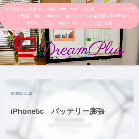
地下鉄駅から徒歩3分、札幌 word excel 初心者 パソコン プログラ
ミング教室 Mac Windows ホームページ作成支援（WordPress
/HTML + CSS） Webアプリ・システムDIY支援
2020.08.15
iPhone5c バッテリー膨張