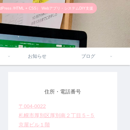
ss /HTML + CSS） Webアプリ・システムDIY支援
お知らせ
ブログ
住所・電話番号
〒004-0022
札幌市厚別区厚別南２丁目５−５
京屋ビル１階