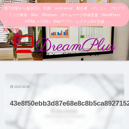
地下鉄駅から徒歩3分、札幌 word excel 初心者 パソコン プログラ
ミング教室 Mac Windows ホームページ作成支援（WordPress
/HTML + CSS） Webアプリ・システムDIY支援
2020.02.06
43e8f50ebb3d87e68e8c8b5ca892715