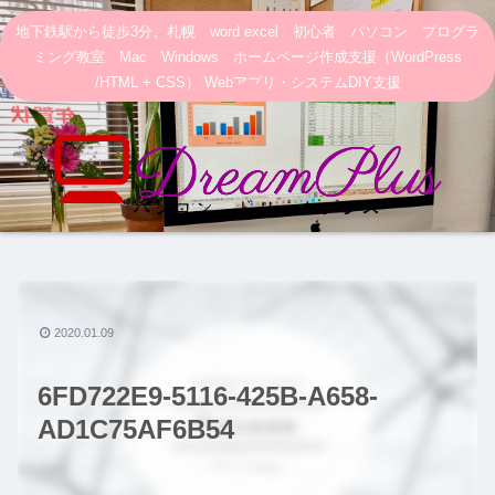
地下鉄駅から徒歩3分、札幌 word excel 初心者 パソコン プログラ
ミング教室 Mac Windows ホームページ作成支援（WordPress
/HTML + CSS） Webアプリ・システムDIY支援
2020.01.09
6FD722E9-5116-425B-A658-
AD1C75AF6B54