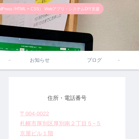
ss /HTML + CSS） Webアプリ・システムDIY支援
お知らせ
ブログ
住所・電話番号
〒004-0022
札幌市厚別区厚別南２丁目５−５
京屋ビル１階