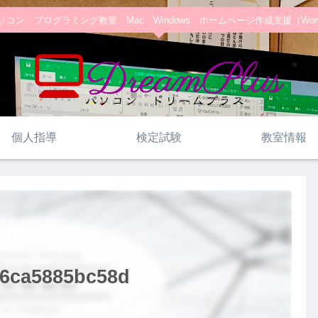
コン プログラミング教室 Mac Windows ホームページ作成支援（WordPre
個人指導
検定試験
教室情報
c6ca5885bc58d