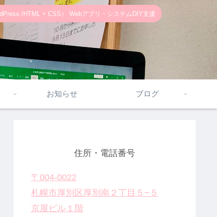
ss /HTML + CSS） Webアプリ・システムDIY支援
お知らせ
ブログ
住所・電話番号
〒004-0022
札幌市厚別区厚別南２丁目５−５
京屋ビル１階