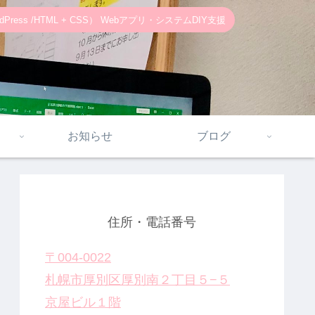
ss /HTML + CSS） Webアプリ・システムDIY支援
お知らせ
ブログ
住所・電話番号
〒004-0022
札幌市厚別区厚別南２丁目５−５
京屋ビル１階